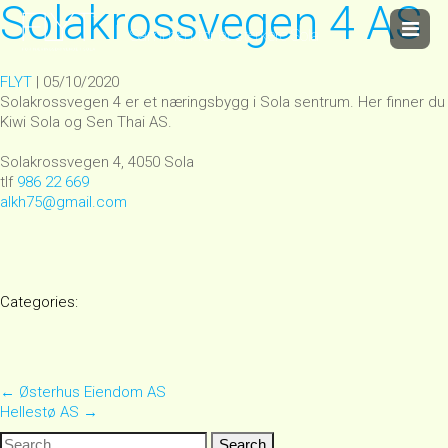
Solakrossvegen 4 AS
Sammen for et sterkere Sola
FLYT
|
05/10/2020
Solakrossvegen 4 er et næringsbygg i Sola sentrum. Her finner du
Kiwi Sola og Sen Thai AS.
Solakrossvegen 4, 4050 Sola
tlf
986 22 669
alkh75@gmail.com
Categories:
Post
←
Østerhus Eiendom AS
Hellestø AS
→
navigation
Search