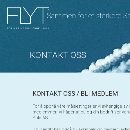
Sammen for et sterkere S
KONTAKT OSS
KONTAKT OSS / BLI MEDLEM
For å oppnå våre målsettinger er vi avhengige av 
medlemmer. Vi håper at du og din bedrift ser ver
Sola AS.
Din bedrift kan også bli aksjonær og dermed aktivt