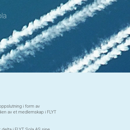
ola
oppslutning i form av
dien av et medlemskap i FLYT
 delta i FLYT Sola AS sine