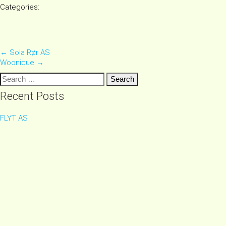
Categories:
Post
←
Sola Rør AS
Woonique
→
navigation
Search
for:
Recent Posts
FLYT AS