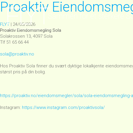
Proaktiv Eiendomsmeg
Sammen for et sterkere S
FLYT
|
24/05/2026
Proaktiv Eiendomsmegling Sola
Solakrossen 13, 4097 Sola
Tlf 51 65 66 44
sola@proaktiv.no
Hos Proaktiv Sola finner du svært dyktige lokalkjente eiendomsme
størst pris på din bolig.
https://proaktiv.no/eiendomsmegler/sola/sola-eiendomsmegling-
Instagram:
https://www.instagram.com/proaktivsola/