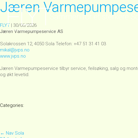
Jæren Varmepumpese
Sammen for et sterkere S
FLYT
|
30/06/2026
Jæren Varmepumpeservice AS
Solakrossen 12, 4050 Sola Telefon: +47 51 31 41 03
mikal@jvps.no
www.jvps.no
Jæren Varmepumpeservice tilbyr service, feilsøking, salg og monte
og økt levetid.
Categories:
Post
←
Nav Sola