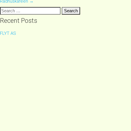
Rådhuskafeen
→
navigation
Search
for:
Recent Posts
FLYT AS