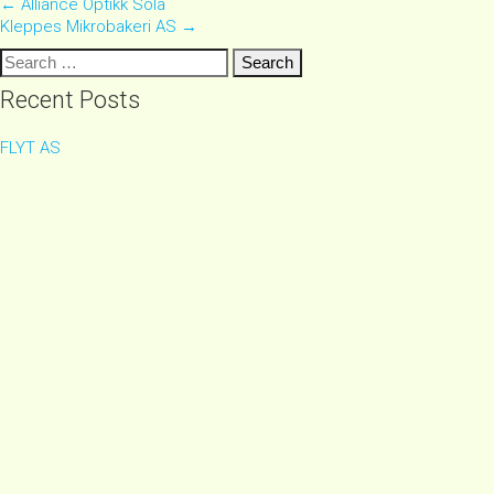
Post
←
Alliance Optikk Sola
Kleppes Mikrobakeri AS
→
navigation
Search
for:
Recent Posts
FLYT AS