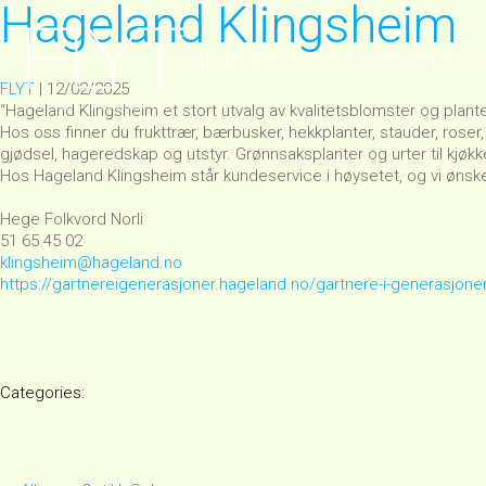
Hageland Klingsheim
Sammen for et sterkere S
FLYT
|
12/02/2025
“Hageland Klingsheim et stort utvalg av kvalitetsblomster og planter
Hos oss finner du frukttrær, bærbusker, hekkplanter, stauder, roser,
gjødsel, hageredskap og utstyr. Grønnsaksplanter og urter til kjøk
Hos Hageland Klingsheim står kundeservice i høysetet, og vi ønsker
Hege Folkvord Norli
51 65 45 02
klingsheim@hageland.no
https://gartnereigenerasjoner.hageland.no/gartnere-i-generasjoner
Categories: