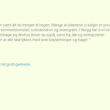
ola
 samt alt du trenger til hagen. Mange av plantene vi selger er produ
 sommerblomster, rododendron og vintergrønt. I tillegg har vi et stor
kenhage og drivhus finner du også, samt frø, løk og settepoteter.
 at alle skal lykkes med sine beplantninger og hager. ”
/et-godt-gartnerliv