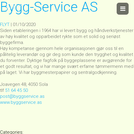
Bygg-Service AS
Sammen for et sterkere Sola
FLYT
|
01/10/2020
Siden etableringen i 1964 har vi levert bygg og håndverkstjenester
av høy kvalitet og opparbeidet rykte som et solid og seriøst
byggefirma.
Høy kompetanse gjennom hele organisasjonen gjør oss til en
pålitelig leverandør og gir deg som kunde den trygghet og kvalitet
du forventer. Dyktige fagfolk på byggeplassene er avgjørende for
et godt resultat, og vi har mange svært erfarne tømmermenn med
på laget. Vi har byggmesterpapirer og sentralgodkjenning.
Joavegen 48, 4050 Sola
tlf
51 64 45 50
post@byggservice.as
www.byggservice.as
Categories: